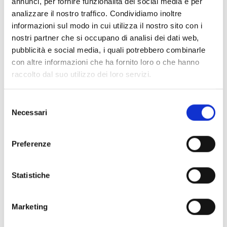
annunci, per fornire funzionalità dei social media e per
analizzare il nostro traffico. Condividiamo inoltre
informazioni sul modo in cui utilizza il nostro sito con i
Come Indicizzare un Sito
nostri partner che si occupano di analisi dei dati web,
NEWS
Web per i Motori di
pubblicità e social media, i quali potrebbero combinarle
Ricerca: Una Guida Pratica
con altre informazioni che ha fornito loro o che hanno
di
Andrea Meloni
12 Maggio 2023
raccolto dal suo utilizzo dei loro servizi.
Comprendere la SEO:
NEWS
Selezione
Guida All’ottimizzazione Dei
Necessari
del
Motori Di Ricerca
consenso
di
Andrea Meloni
12 Maggio 2023
Preferenze
Statistiche
Marketing
Plugin Install
: Widget Tab Post needs JNews - View Counter to be
installed