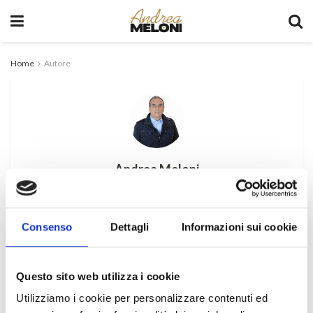
Home
Autore
Andrea Meloni
Consenso
Dettagli
Informazioni sui cookie
Che cosa si intende per
Questo sito web utilizza i cookie
NEWS
Ottimizzazione sito web?
Utilizziamo i cookie per personalizzare contenuti ed
di
Andrea Meloni
12 Maggio 2023