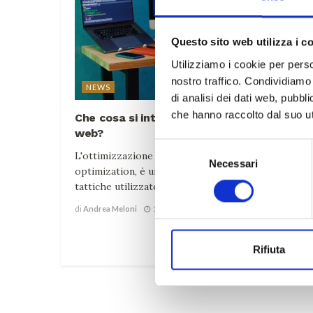
Questo sito web utilizza i c
Utilizziamo i cookie per perso
nostro traffico. Condividiamo 
NEWS
di analisi dei dati web, pubbl
che hanno raccolto dal suo uti
Che cosa si intende per Ottimizzazione sit
web?
Selezione
L'ottimizzazione del sito web, o website
Necessari
del
optimization, è un insieme di strategie, tecniche e
consenso
tattiche utilizzate per migliorare la performance ..
di
Andrea Meloni
12 Maggio 2023
Rifiuta