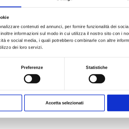
ookie
nalizzare contenuti ed annunci, per fornire funzionalità dei socia
inoltre informazioni sul modo in cui utilizza il nostro sito con i 
NEWS
icità e social media, i quali potrebbero combinarle con altre inform
lizzo dei loro servizi.
o
Come Indicizzare un Sito Web per i Motori di
Ricerca: Una Guida Pratica
L'indicizzazione di un sito web per i motori di
Preferenze
Statistiche
ricerca è un passaggio fondamentale per garantire
.
che il tuo sito ...
di
Andrea Meloni
12 Maggio 2023
Accetta selezionati